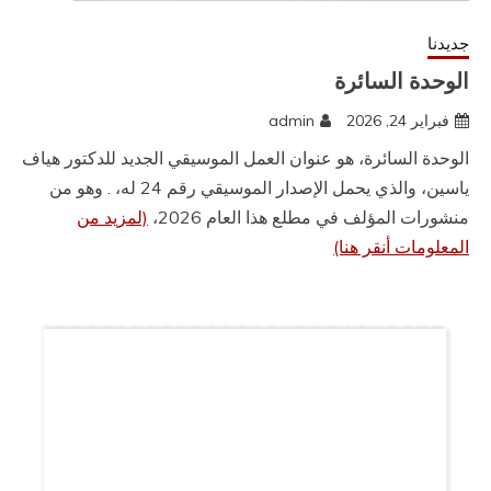
جديدنا
اﻟﻮﺣﺪة اﻟﺴﺎﺋﺮة
فبراير 24, 2026
admin
اﻟﻮﺣﺪة اﻟﺴﺎﺋﺮة، هو عنوان العمل الموسيقي الجديد للدكتور هياف
ياسين، واﻟﺬي ﻳﺤﻤﻞ اﻹﺻﺪار الموسيقي رﻗﻢ 24 له، . وﻫﻮ ﻣﻦ
ﻣﻨﺸﻮرات المؤلف في ﻣﻄﻠﻊ ﻫﺬا اﻟﻌﺎم 2026،
(لمزيد من
المعلومات أنقر هنا)