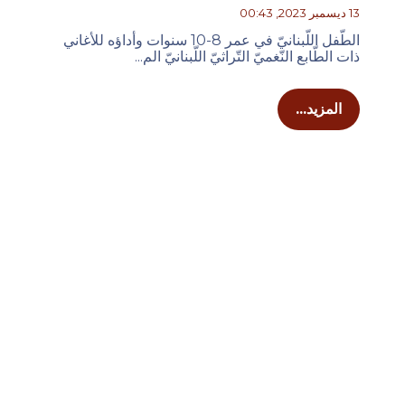
13 ديسمبر 2023, 00:43
الطّفل اللّبنانيّ في عمر 8-10 سنوات وأداؤه للأغاني
ذات الطّابع النّغميّ التّراثيّ اللّبنانيّ الم...
المزيد...