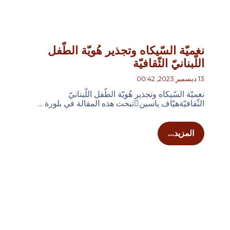
نغميّة السّيكاه وتجذير هُويّة الطّفل
اللّبنانيّ الثّقافيّة
13 ديسمبر 2023, 00:42
نغميّة السّيكاه وتجذير هُويّة الطّفل اللّبنانيّ
الثّقافيّةهيّاف ياسينتبحث هذه المقالة في بلورة ...
المزيد...