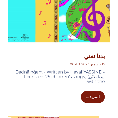
بدنا نغني
15 ديسمبر 2023, 00:48
« Badnā nġanῑ » Written by Hayaf YASSINE
(بدنا نغنّي). It contains 25 children's songs,
with the...
المزيد...