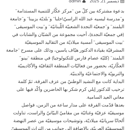
ديسمبر 21, 2025
admin
بدعوة مشتركة بين كلّ من “مركز عكّار للتنمية المستدامة”
و”مدرسة ليسيه عبد الله الراسيّ\حلبا” و”بلديّة بزبينا” و”جامعة
البلمند” و”جمعيّة النجدة الشعبيّة اللّبنانيّة” و”بيت الموسيقى”
(في جمعيّة النجدة)، أحيت مجموعة من الشبّان والشابات في
“بيت الموسيقى” أمسية ميلاديّة من التقاليد الموسيقيّة
المشرقيّة بقيادة الدكتور هيّاف ياسين، وذلك على مسرح “جامعة
البلمند” (كليّة عصام فارس للتكنولوجيا) في منطقة “بينو”
العكّاريّة، بحضور من فعاليّات المنطقة الثقافيّة والأكاديميّة
والتربويّة والاجتماعيّة والدينيّة.
البداية كانت مع النشيد الوطنيّ من عزف الفرقة، ثمّ كلمة
ترحيب للدكتور إيلي كرم شكر بها الحاضرين وأكّد فيها على
معاني العيد السامية.
بعدها قدّمت الفرقة على مدار ساعة من الزمن، فواصل
موسيقيّة عزفيّة وغنائيّة من مقاميّ البيّاتيّ والراست، تناولت
ألحانًا سريانيّة ميلاديّة، وتوشيحات موسيقيّة من عصر النهضة
الموسيقيّة العربيّة، بالإضافة إلى جوانب من التراث الموسيقيّ