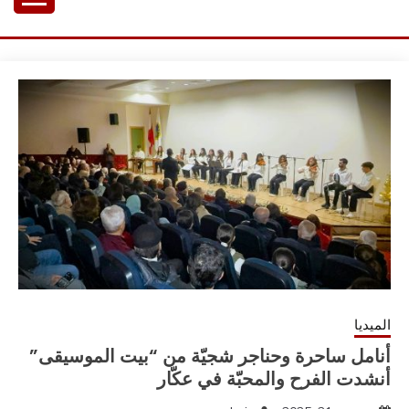
Ski
هياف ياسين
موسيقي ملحن و باحث
t
conten
الميديا
أنامل ساحرة وحناجر شجيّة من “بيت الموسيقى”
أنشدت الفرح والمحبّة في عكّار