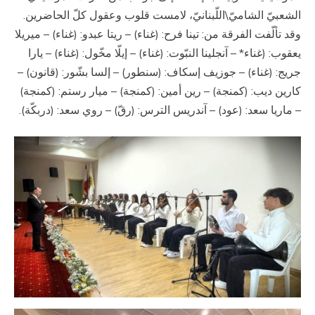
الشعبيّ الشاميّ\اللّبنانيّ، لامست قلوب وعقول كلّ الحاضرين.
وقد تألّفت الفرقة من: تينا فرح: (غناء) – ريتا عبدو: (غناء) – ميريلا
يعقوب: (غناء* – آنجلينا النبّوت: (غناء) – إيلّا مخّول: (غناء) – يارا
جريج: (غناء) – جوزيف إسكاف: (سنطور) – إلسا بشّور: (قانون) –
كارين ديب: (كمنجة) – رين أمين: (كمنجة) – ميار رستم: (كمنجة)
– ماريا سعد: (عود) – آندريس الترس: (رقّ) – روي سعد: (دربكّة).