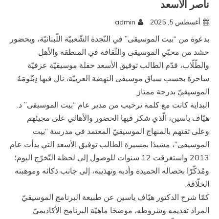
ناصر الأسعد
أغسطس 5, 2025
admin
بدعوة من “بيت الموسيقى” في النّجدة الشّعبيّة اللّبنانيّة، وبحضور
حشد من محبّي الموسيقى والثّقافة في المنطقة والأهل
والطّلّاب، قدّم الطالب توفيق الأسعد حفلة موسيقيّة عزفيّة
ساحرة بحسب سياق موسيقى النهضة العربيّة، نال فيها دِبْلومَهُ
الموسيقيّ بدرجة ممتاز.
البداية كانت مع كلمة ترحيب من مدير عام “بيت الموسيقى” د.
هيّاف ياسين، الّذي شكر فيها الحضور والأهالي على مجيئهم
وعلى ثقتهم بالمنهاج الموسيقيّ المعتمد في مدرسة “بيت
الموسيقى”، مشيدًا بمسيرة الطالب توفيق الأسعد التي بدأت عام
2013 واستغرقت 12 سنوات للوصول إلى لحظة التّخرّج اليوم؛
ومُذكّرًا بخصاله الحميدة وأدبه وتهذيبه، إلى جانب ذكائه وموهبته
الخلّاقة.
كمّا شرح الدكتور هيّاف ياسين عن طبيعة البرنامج الموسيقيّ
المراد تقديمه وشروطه، موضحًا ماهيّة البرنامج الأكاديميّ