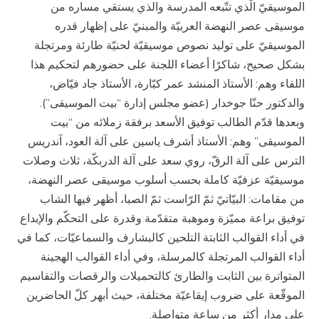
الموسيقيّ الّذي تتّبعه المدرسة والذي يستقي مساره من
موسيقى عصر النهضة العربيّة والمبنيّ على إظهار قدره
الموسيقيّ على توليد نصوص موسيقيّة لحنيّة طارئة ومرتجلة
بشكل صحيح، شاكرًا أعضاء اللجنة على حضورهم لتحكيم هذا
اللقاء وهم: الأستاذ المنشد عمر كبّارة، الأستاذ جاد فيّاض،
والدكتور حنّا جوخدار (عضو مجلس إدارة “بيت الموسيقى”).
وبعدها قدّم الطالب توفيق الأسعد برفقة زملائه من “بيت
الموسيقى” وهم: الأستاذ أشرف ياسين على آلة العود، آندريس
الترس على آلة الرقّ، روي سعد على آلة الدربكّة، ثلاث وصلات
موسيقيّة عزفيّة كاملة بحسب أسلوب موسيقى عصر النهضة،
من مقامات: البيّاتيّ ثمّ الرّاست ثمّ الصبا، أظهر فيها الشاب
توفيق براعة مميّزة وموهبة متقدّمة وقدرة على التحكّم والإبداع
في أداء القوالب الثابتة التلحين كالبشارف والسماعيّات، كما في
أداء القوالب المرتجلة كالمرسلة، وفي أداء القوالب الهجينة
المتواترة بين الثابت والطارئ كالتحميلات والرقصات والتقاسيم
الموقّعة على ضروب إيقاعيّة مختلفة، حيث أبهر كلّ الحاضرين
على مدار أكثر من ساعة متواصلة.