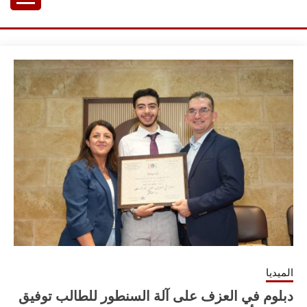
Ski
هياف ياسين
موسيقي ملحن و باحث
t
conten
الميديا
دبلوم في العزف على آلة السنطور للطالب توفيق