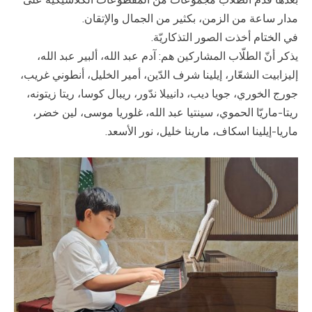
مدار ساعة من الزمن، بكثير من الجمال والإتقان.
في الختام أخذت الصور التذكاريّة.
يذكر أنّ الطلّاب المشاركين هم: آدم عبد الله، ألبير عبد الله،
إليزابيت الشعّار، إيلينا شرف الدّين، أمير الخليل، أنطوني غريب،
جورج الخوري، جويا ديب، دانييلا ندّور، ريبال كوسا، ريتا زيتونه،
ريتا-ماريّا الحموي، سينتيا عبد الله، غلوريا موسى، لين خضر،
ماريا-إيلينا اسكاف، مارينا خليل، نور الأسعد.