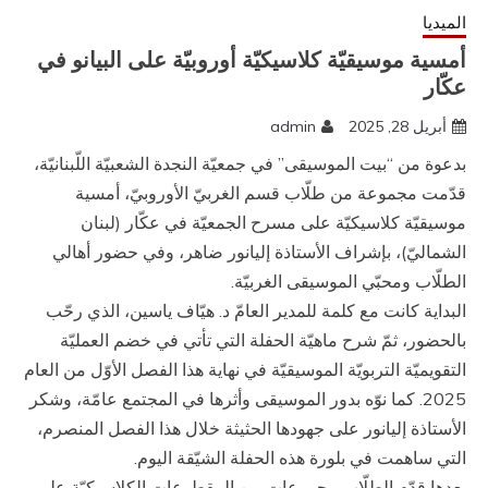
الميديا
أمسية موسيقيّة كلاسيكيّة أوروبيّة على البيانو في
عكّار
أبريل 28, 2025
admin
بدعوة من “بيت الموسيقى” في جمعيّة النجدة الشعبيّة اللّبنانيّة،
قدّمت مجموعة من طلّاب قسم الغربيّ الأوروبيّ، أمسية
موسيقيّة كلاسيكيّة على مسرح الجمعيّة في عكّار (لبنان
الشماليّ)، بإشراف الأستاذة إليانور ضاهر، وفي حضور أهالي
الطلّاب ومحبّي الموسيقى الغربيّة.
البداية كانت مع كلمة للمدير العامّ د. هيّاف ياسين، الذي رحّب
بالحضور، ثمّ شرح ماهيّة الحفلة التي تأتي في خضم العمليّة
التقويميّة التربويّة الموسيقيّة في نهاية هذا الفصل الأوّل من العام
2025. كما نوّه بدور الموسيقى وأثرها في المجتمع عامّة، وشكر
الأستاذة إليانور على جهودها الحثيثة خلال هذا الفصل المنصرم،
التي ساهمت في بلورة هذه الحفلة الشيّقة اليوم.
بعدها قدّم الطلّاب مجموعات من المقطوعات الكلاسيكيّة على