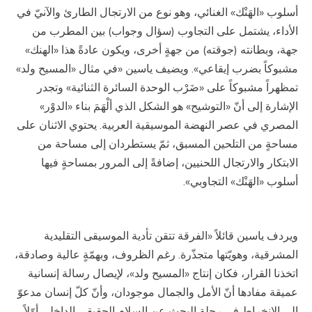
أسلوب «الهَنْك» الغنائي، وهو نوع من الارتجال الطارئ والآنيّ في
الأداء، يشتمل على التجاوب (سؤال وجواب) بين المطرب من
جهة، وبطانته (جوقته) من جهةٍ أخرى، ويكون عادةً هذا «الهنك»
مشبوكاً بضرب إيقاعي». ويضيف ياسين «في مثال «المسيح ولد»
تمظهراً مشبوكاً على «ضَرْب الوحدة السائرة الثنائية» وتجدر
الإشارة إلى أنّ «التوشيح» هو الشكل الذي ألْهَمَ بناء «الدوْر»
المصري في عصر النهضة الموسيقية العربية. يحتوي الاثنان على
مساحةٍ من التلحين المسبق، ثمّ يستطردان إلى مساحة من
الابتكار والارتجال اللحنيين، إضافةً إلى المرور بمساحةٍ فيها
أسلوب «الهَنْك» التجاوبي».
ويردف ياسين قائلاً «الفرقة تتقن تأدية الموسيقى التقليدية
المشرقية، وهويّتها متجذّرة. رغم الظروف، وبهمّةٍ عالية وصادقة،
اتخذنا القرار، فكان إنتاج «المسيح ولد»، لإيصال رسالة إنسانية
عميقة مفادها أنّ الأمل والجمال موجودان، وأنّ كلّ إنسان مدعوّ
إلى الانخراط في رحلة البحث عن السلام الحقيقي الداخلي أوّلاً،