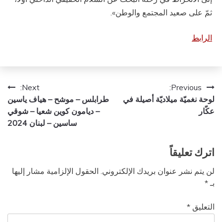
ثمّ على صعيد المجتمع والوطن».
الرابط
تصفّح
Next:
Previous:
لوحة نغميّة ميلاديّة أصيلة في
طرابلس – موشح – هياف ياسين
المقالات
عكّار
– ديامون كوين شعيا – شوقي
ساسين – لبنان 2024
اترك تعليقاً
لن يتم نشر عنوان بريدك الإلكتروني.
الحقول الإلزامية مشار إليها
بـ
*
التعليق
*