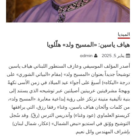
الميديا
هياف ياسين: «المسيح ولد» هلّلويا
يناير 5, 2025
admin
أصدر المؤلف الموسيقي وعازف السنطور اللبناني هياف ياسين
توشيحاً جديداً بعنوان «المسيح ولد» (مقام «البياتي الشوري» على
درجة «اليكاه») أسبغَ على أجواء عيد الميلاد في زمن الأسى نكهةً
وبهجةً مشرقيتين عربيتين أصيلتين عبر توشيحه الذي يستند إلى
بنية تأليفية متينة ترتكز على رؤية إبداعية مغايرة. «المسيح ولد»،
من كلمات وألحان هياف ياسين، وغناء رفقا رزق، التي يرافقها
كريستو العلماوي (عود وغناء) وآندريس الترس (رقّ). وقد سُجل
التوشيح ووُثق في استديو «نبض الشمال» (عكار، شمال لبنان)
بإشراف المهندس وائل نعيم.