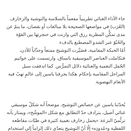
جاء الأداء الغنائي تطريبياً مفعماً بالسلاسة والتوشية والزخارف
(العُرَب) في مواضعها الصحيحة بلا مبالغات أو نقصان، ما ينمّ عن
مدى تمكُّن المطربة رزق التي وازنت في حنجرتها بين القوّة
والحُنُوّ عبر الشدو المصطبغ بالدفء.
أمّا الحبكة المقامية، فصَيَّرت التوشيح ممتعاً وجذّاباً للأذن،
فتكاملت العناصر الموسيقية باتساق، وارتسمت على خواتيم
الجُمَل النغمية والغنائية دلائل التمرُّس. كما اندفقت سيل
المراحل المقامية بإحكام. هكذا يجرفنا ياسين إلى عالمٍ تهبّ فيه
الأنغام النهضوية.
يُحدّثنا ياسين عن خصائص التوشيح، موضحاً أنه شكلٌ موسيقي
غنائي أصيل، يترادف حدّ التطابق مع شكل «الموشّح»، ويمتاز بأنه
ترنُّميّ النزعة: «يحمل زخارف نغمية كثيرة في طيّات مقاطعه
اللفظية و«مُدودِه» إلّا أنّ التوشيح يتعدّى ذلك إلزاماً إلى استخدام