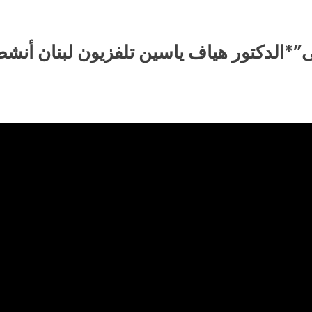
”*الدكتور هياف ياسين تلفزيون لبنان أنشط