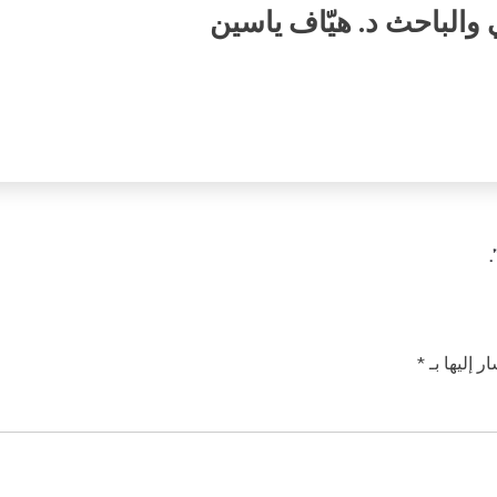
والباحث د. هيّاف ياسين
.
ر إليها بـ
*