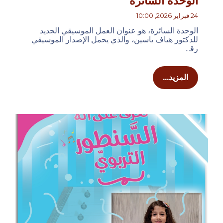
اﻟﻮﺣﺪة اﻟﺴﺎﺋﺮة
24 فبراير 2026, 10:00
اﻟﻮﺣﺪة اﻟﺴﺎﺋﺮة، هو عنوان العمل الموسيقي الجديد
للدكتور هياف ياسين، واﻟﺬي ﻳﺤﻤﻞ اﻹﺻﺪار الموسيقي
رﻗ...
المزيد...