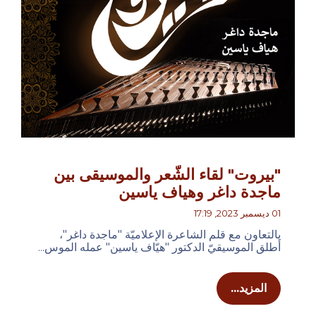
"بيروت" لقاء الشّعر والموسيقى بين
ماجدة داغر وهياف ياسين
01 ديسمبر 2023, 17:19
يالتعاون مع قلم الشاعرة الإعلاميّة "ماجدة داغر"،
أطلق الموسيقيّ الدكتور "هيّاف ياسين" عمله الموس...
المزيد...