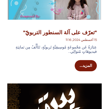
"تعرّف على آلة السنطور التربويّ"
15 أغسطس 2024, 11:16
عِبَارَةُ عَن مَجْموعَةٍ مُوسِيقِيَّةٍ تَربويَّةٍ، تَتَأَلَّفُ مِن ثمانِيَةِ
فيديوهَاتٍ مُتوالِي...
المزيد...