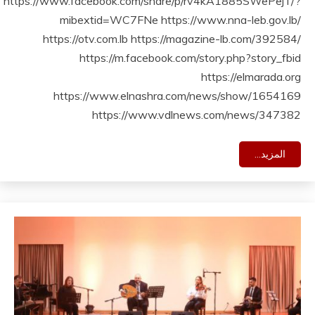
https://www.facebook.com/share/p/rv4kA1885SWePejT/?
mibextid=WC7FNe https://www.nna-leb.gov.lb/
https://otv.com.lb https://magazine-lb.com/392584/
https://m.facebook.com/story.php?story_fbid
https://elmarada.org
https://www.elnashra.com/news/show/1654169
https://www.vdlnews.com/news/347382
المزيد...